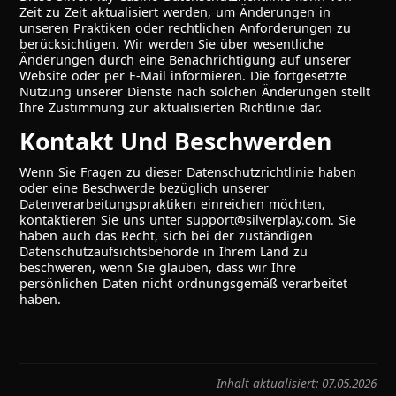
Zeit zu Zeit aktualisiert werden, um Änderungen in
unseren Praktiken oder rechtlichen Anforderungen zu
berücksichtigen. Wir werden Sie über wesentliche
Änderungen durch eine Benachrichtigung auf unserer
Website oder per E-Mail informieren. Die fortgesetzte
Nutzung unserer Dienste nach solchen Änderungen stellt
Ihre Zustimmung zur aktualisierten Richtlinie dar.
Kontakt Und Beschwerden
Wenn Sie Fragen zu dieser Datenschutzrichtlinie haben
oder eine Beschwerde bezüglich unserer
Datenverarbeitungspraktiken einreichen möchten,
kontaktieren Sie uns unter support@silverplay.com. Sie
haben auch das Recht, sich bei der zuständigen
Datenschutzaufsichtsbehörde in Ihrem Land zu
beschweren, wenn Sie glauben, dass wir Ihre
persönlichen Daten nicht ordnungsgemäß verarbeitet
haben.
Inhalt aktualisiert: 07.05.2026