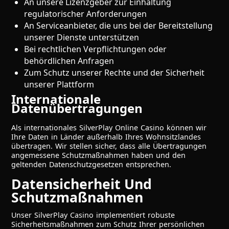
An unsere Lizenzgeber zur Einhaltung
regulatorischer Anforderungen
An Serviceanbieter, die uns bei der Bereitstellung
unserer Dienste unterstützen
Bei rechtlichen Verpflichtungen oder
behördlichen Anfragen
Zum Schutz unserer Rechte und der Sicherheit
unserer Plattform
Internationale
Datenübertragungen
Als internationales SilverPlay Online Casino können wir
Ihre Daten in Länder außerhalb Ihres Wohnsitzlandes
übertragen. Wir stellen sicher, dass alle Übertragungen
angemessene Schutzmaßnahmen haben und den
geltenden Datenschutzgesetzen entsprechen.
Datensicherheit Und
Schutzmaßnahmen
Unser SilverPlay Casino implementiert robuste
Sicherheitsmaßnahmen zum Schutz Ihrer persönlichen