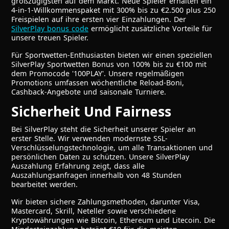
großzügigsten auf dem Markt. Neue Spieler erhalten ein
4-in-1-Willkommenspaket mit 300% bis zu €2.500 plus 250
Freispielen auf ihre ersten vier Einzahlungen. Der
SilverPlay bonus code
ermöglicht zusätzliche Vorteile für
unsere treuen Spieler.
Für Sportwetten-Enthusiasten bieten wir einen speziellen
SilverPlay Sportwetten Bonus von 100% bis zu €100 mit
dem Promocode '100PLAY'. Unsere regelmäßigen
Promotions umfassen wöchentliche Reload-Boni,
Cashback-Angebote und saisonale Turniere.
Sicherheit Und Fairness
Bei SilverPlay steht die Sicherheit unserer Spieler an
erster Stelle. Wir verwenden modernste SSL-
Verschlüsselungstechnologie, um alle Transaktionen und
persönlichen Daten zu schützen. Unsere SilverPlay
Auszahlung Erfahrung zeigt, dass alle
Auszahlungsanfragen innerhalb von 48 Stunden
bearbeitet werden.
Wir bieten sichere Zahlungsmethoden, darunter Visa,
Mastercard, Skrill, Neteller sowie verschiedene
Kryptowährungen wie Bitcoin, Ethereum und Litecoin. Die