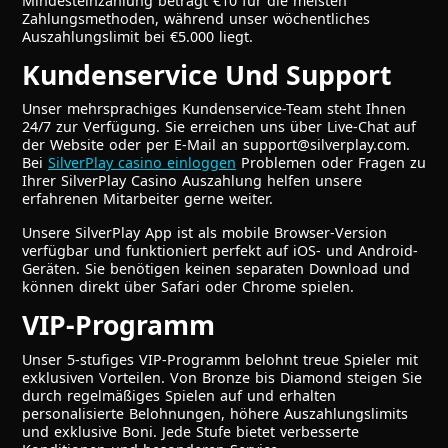
Mindesteinzahlung beträgt €10 für die meisten
Zahlungsmethoden, während unser wöchentliches
Auszahlungslimit bei €5.000 liegt.
Kundenservice Und Support
Unser mehrsprachiges Kundenservice-Team steht Ihnen
24/7 zur Verfügung. Sie erreichen uns über Live-Chat auf
der Website oder per E-Mail an support@silverplay.com.
Bei
SilverPlay casino einloggen
Problemen oder Fragen zu
Ihrer SilverPlay Casino Auszahlung helfen unsere
erfahrenen Mitarbeiter gerne weiter.
Unsere SilverPlay App ist als mobile Browser-Version
verfügbar und funktioniert perfekt auf iOS- und Android-
Geräten. Sie benötigen keinen separaten Download und
können direkt über Safari oder Chrome spielen.
VIP-Programm
Unser 5-stufiges VIP-Programm belohnt treue Spieler mit
exklusiven Vorteilen. Von Bronze bis Diamond steigen Sie
durch regelmäßiges Spielen auf und erhalten
personalisierte Belohnungen, höhere Auszahlungslimits
und exklusive Boni. Jede Stufe bietet verbesserte